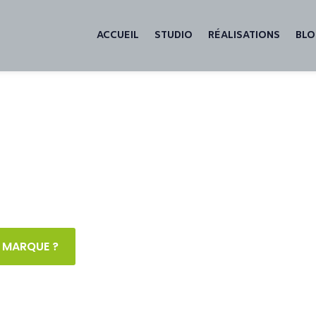
ACCUEIL
STUDIO
RÉALISATIONS
BL
CES 3D
toyage à Quiberon (56)
 MARQUE ?