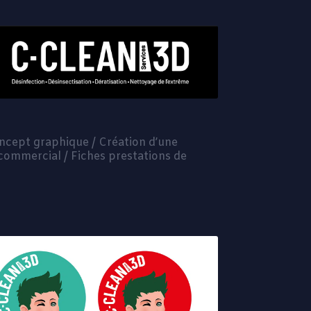
concept graphique / Création d’une
commercial / Fiches prestations de