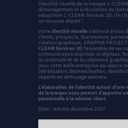
l’identité visuelle de la marque C-CLEAN
déménagement et à l’évolution de l’entre
rebaptisée C-CLEAN Services 3D. Un c
un nouveau départ !
Votre
identité visuelle
s’adresse à tous d
clients, prospects, fournisseurs, partena
création graphique, GRAPHIK PROJECT
CLEAN Services 3D
l’ensemble de ses s
communication imprimés et digitaux. No
la continuité et de la cohérence graphiq
pour cette belle entreprise qui exerce d
(dératisation, désinsectisation, désinfec
experte en nettoyage sanitaire.
L’élaboration de l’identité autour d’u
de la marque nous permet d’apporter u
personnelle à la relation client.
Date : refonte décembre 2022