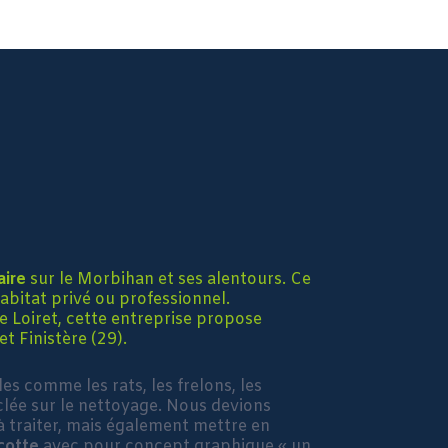
aire
sur le Morbihan et ses alentours. Ce
habitat privé ou professionnel.
le Loiret, cette entreprise propose
t Finistère (29).
es comme les rats, les frelons, les
clée sur le nettoyage. Nous devions
 à traiter, mais également mettre en
cotte
avec pour concept graphique « un