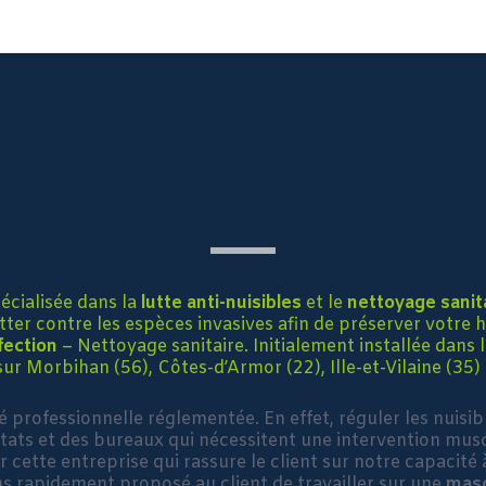
ERT ANTI-PARASITAIRE
écialisée dans la
lutte anti-nuisibles
et le
nettoyage sanit
utter contre les espèces invasives afin de préserver votre 
fection
– Nettoyage sanitaire. Initialement installée dans 
ur Morbihan (56), Côtes-d’Armor (22), Ille-et-Vilaine (35) e
professionnelle réglementée. En effet, réguler les nuisibl
bitats et des bureaux qui nécessitent une intervention mus
 cette entreprise qui rassure le client sur notre capacité
ons rapidement proposé au client de travailler sur une
mas