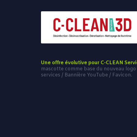
Une offre évolutive pour C-CLEAN Serv
mascotte comme base du nouveau logo
services / Bannière YouTube / Favicon.