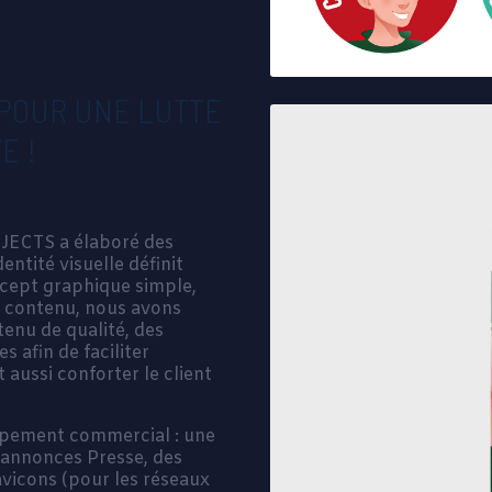
POUR UNE LUTTE
E !
JECTS a élaboré des
dentité visuelle définit
cept graphique simple,
de contenu, nous avons
tenu de qualité, des
s afin de faciliter
t aussi conforter le client
oppement commercial : une
 annonces Presse, des
favicons (pour les réseaux