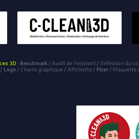
ices 3D
:
Benchmark
/ Audit de l’existant / Définition du 
 /
Logo
/ Charte graphique / Affichette /
Flyer
/ Plaquette 