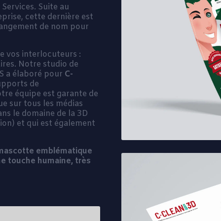
 Services. Suite au
prise, cette dernière est
hangement de nom pour
e vos interlocuteurs :
ires. Notre studio de
S a élaboré pour
C-
upports de
tre équipe est garante de
ue sur tous les médias
ans le domaine de la 3D
tion) et qui est également
ne mascotte emblématique
ne touche humaine, très