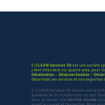
C-CLEAN SERVICES 3D EXP
C-CLEAN Services 3D
est une société sp
client intervient sur quatre axes, pour l
Dératisation
–
Désinsectisation
–
Désin
désormais ses services et son expertise s
C-CLEAN Services 3D exerce une activité 
punaises de lit ou intervenir sur des ha
donc proposer une
identité visuelle
pour
avant le conseil et l’expertise. Nous av