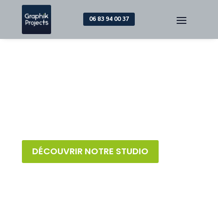
06 83 94 00 37
GRAPHIK PROJECTS,
CRÉATION GRAPHIQUE
GRAPHIK PROJECTS déploie des projets
créatifs, imprimés et digitaux pour les
entreprises
. Notre expertise nous permet de
vous accompagner dans vos stratégies print
et digitales !
DÉCOUVRIR NOTRE STUDIO