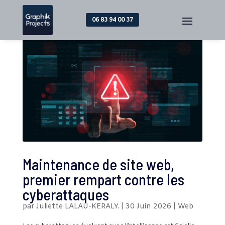
06 83 94 00 37
Maintenance de site web,
premier rempart contre les
cyberattaques
par
Juliette LALAU-KERALY.
|
30 Juin 2026
|
Web